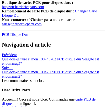
Boutique de cartes PCB pour disques durs :
https://fr.harddriveparts.com
Remplacement de carte PCB de disque dur :
Changer Carte
Disque Dur
Nous contacter :
N'hésitez pas à nous contacter :
sales@harddriveparts.com
PCB Disque Dur
Navigation d'article
Précédent
Que dois-je faire si mon 100743762 PCB disque dur Seagate est
endommagé?
Suivant
Que dois-je faire si mon 100473090 PCB disque dur Seagate est
endommagé?
Les commentaires sont clos.
Hard Drive Parts
Accueillir! Ceci est notre blog. Commandez une
carte PCB de
disque dur
en ligne ici.