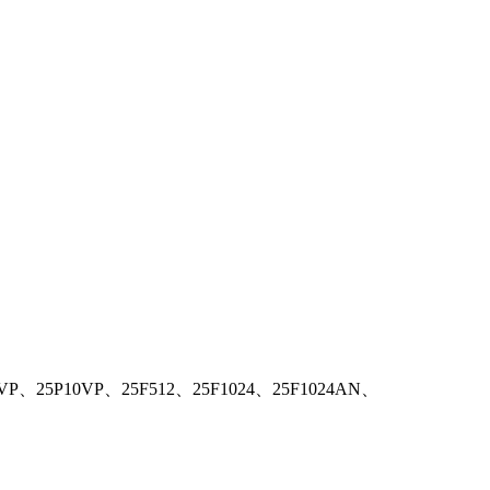
) with 25P05VP、25P10VP、25F512、25F1024、25F1024AN、