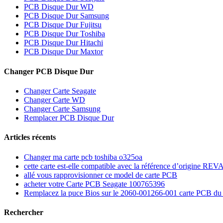
PCB Disque Dur WD
PCB Disque Dur Samsung
PCB Disque Dur Fujitsu
PCB Disque Dur Toshiba
PCB Disque Dur Hitachi
PCB Disque Dur Maxtor
Changer PCB Disque Dur
Changer Carte Seagate
Changer Carte WD
Changer Carte Samsung
Remplacer PCB Disque Dur
Articles récents
Changer ma carte pcb toshiba o325oa
cette carte est-elle compatible avec la référence d’origine R
allé vous rapprovisionner ce model de carte PCB
acheter votre Carte PCB Seagate 100765396
Remplacez la puce Bios sur le 2060-001266-001 carte PCB d
Rechercher