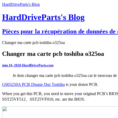
HardDriveParts's Blog
HardDriveParts's Blog
Pièces pour la récupération de données de 
Changer ma carte pcb toshiba o325oa
Changer ma carte pcb toshiba o325oa
juin 16, 2026
HardDriveParts.com
Je dois changer ma carte pcb toshiba o325oa car le morceau de pri
G003250A PCB Disque Dur Toshiba
is your donor PCB.
When you get this PCB, you need to move your original PCB’s
SST25VF512、SST25VF010, etc. are the BIOS.