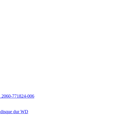
EVA 2060-771824-006
u disque dur WD