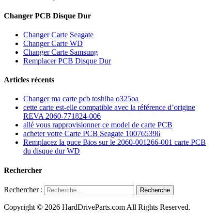
Changer PCB Disque Dur
Changer Carte Seagate
Changer Carte WD
Changer Carte Samsung
Remplacer PCB Disque Dur
Articles récents
Changer ma carte pcb toshiba o325oa
cette carte est-elle compatible avec la référence d’origine
REVA 2060-771824-006
allé vous rapprovisionner ce model de carte PCB
acheter votre Carte PCB Seagate 100765396
Remplacez la puce Bios sur le 2060-001266-001 carte PCB
du disque dur WD
Rechercher
Rechercher :
Recherche
Copyright © 2026 HardDriveParts.com All Rights Reserved.