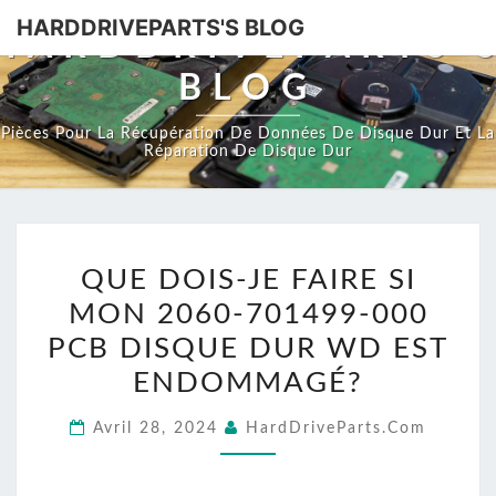
HARDDRIVEPARTS'S BLOG
HARDDRIVEPARTS'
BLOG
Pièces Pour La Récupération De Données De Disque Dur Et La
Réparation De Disque Dur
QUE
QUE DOIS-JE FAIRE SI
DOIS-
MON 2060-701499-000
JE
FAIRE
PCB DISQUE DUR WD EST
SI
ENDOMMAGÉ?
MON
Avril 28, 2024
HardDriveParts.com
2060-
701499-
000