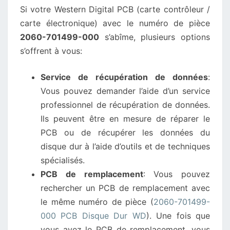
Si votre Western Digital PCB (carte contrôleur /
PCB
carte électronique) avec le numéro de pièce
DISQUE
2060-701499-000
s’abîme, plusieurs options
DUR
s’offrent à vous:
WD
EST
Service de récupération de données
:
ENDOMMAGÉ?
Vous pouvez demander l’aide d’un service
professionnel de récupération de données.
Ils peuvent être en mesure de réparer le
PCB ou de récupérer les données du
disque dur à l’aide d’outils et de techniques
spécialisés.
PCB de remplacement
: Vous pouvez
rechercher un PCB de remplacement avec
le même numéro de pièce (
2060-701499-
000 PCB Disque Dur WD
). Une fois que
vous avez le PCB de remplacement, vous