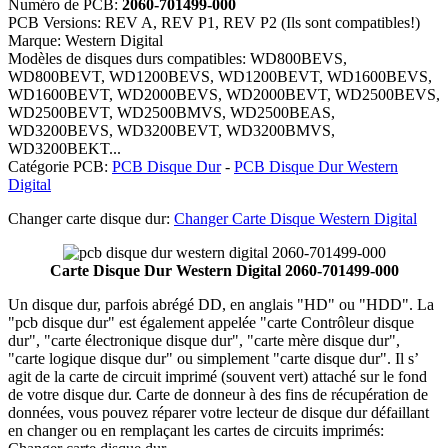
Numéro de PCB:
2060-701499-000
PCB Versions: REV A, REV P1, REV P2 (Ils sont compatibles!)
Marque: Western Digital
Modèles de disques durs compatibles: WD800BEVS,
WD800BEVT, WD1200BEVS, WD1200BEVT, WD1600BEVS,
WD1600BEVT, WD2000BEVS, WD2000BEVT, WD2500BEVS,
WD2500BEVT, WD2500BMVS, WD2500BEAS,
WD3200BEVS, WD3200BEVT, WD3200BMVS,
WD3200BEKT...
Catégorie PCB:
PCB Disque Dur
-
PCB Disque Dur Western
Digital
Changer carte disque dur:
Changer Carte Disque Western Digital
Carte Disque Dur Western Digital 2060-701499-000
Un disque dur, parfois abrégé DD, en anglais "HD" ou "HDD". La
"pcb disque dur" est également appelée "carte Contrôleur disque
dur", "carte électronique disque dur", "carte mère disque dur",
"carte logique disque dur" ou simplement "carte disque dur". Il s’
agit de la carte de circuit imprimé (souvent vert) attaché sur le fond
de votre disque dur. Carte de donneur à des fins de récupération de
données, vous pouvez réparer votre lecteur de disque dur défaillant
en changer ou en remplaçant les cartes de circuits imprimés: