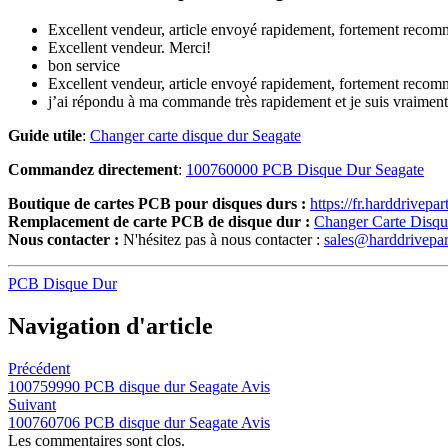
Excellent vendeur, article envoyé rapidement, fortement recomm
Excellent vendeur. Merci!
bon service
Excellent vendeur, article envoyé rapidement, fortement recomm
j’ai répondu à ma commande très rapidement et je suis vraiment 
Guide utile
:
Changer carte disque dur Seagate
Commandez directement
:
100760000 PCB Disque Dur Seagate
Boutique de cartes PCB pour disques durs :
https://fr.harddrivepa
Remplacement de carte PCB de disque dur :
Changer Carte Disq
Nous contacter :
N'hésitez pas à nous contacter :
sales@harddrivepa
PCB Disque Dur
Navigation d'article
Précédent
100759990 PCB disque dur Seagate Avis
Suivant
100760706 PCB disque dur Seagate Avis
Les commentaires sont clos.