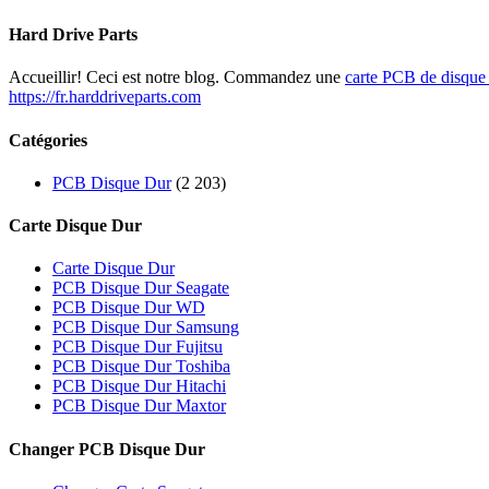
Hard Drive Parts
Accueillir! Ceci est notre blog. Commandez une
carte PCB de disque
https://fr.harddriveparts.com
Catégories
PCB Disque Dur
(2 203)
Carte Disque Dur
Carte Disque Dur
PCB Disque Dur Seagate
PCB Disque Dur WD
PCB Disque Dur Samsung
PCB Disque Dur Fujitsu
PCB Disque Dur Toshiba
PCB Disque Dur Hitachi
PCB Disque Dur Maxtor
Changer PCB Disque Dur