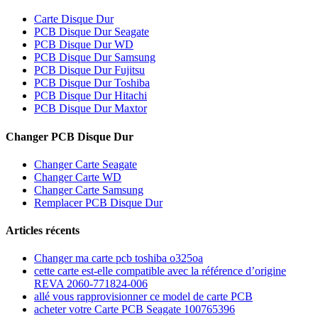
Carte Disque Dur
PCB Disque Dur Seagate
PCB Disque Dur WD
PCB Disque Dur Samsung
PCB Disque Dur Fujitsu
PCB Disque Dur Toshiba
PCB Disque Dur Hitachi
PCB Disque Dur Maxtor
Changer PCB Disque Dur
Changer Carte Seagate
Changer Carte WD
Changer Carte Samsung
Remplacer PCB Disque Dur
Articles récents
Changer ma carte pcb toshiba o325oa
cette carte est-elle compatible avec la référence d’origine
REVA 2060-771824-006
allé vous rapprovisionner ce model de carte PCB
acheter votre Carte PCB Seagate 100765396