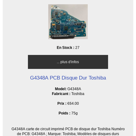
En Stock :
27
... plus d'infos
G4348A PCB Disque Dur Toshiba
Model:
G4348A
Fabricant :
Toshiba
Prix :
€64.00
Poids :
75g
G4348A carte de circuit imprimé PCB de disque dur Toshiba Numéro
de PCB: G4348A ; Marque: Toshiba; Modèles de disques durs