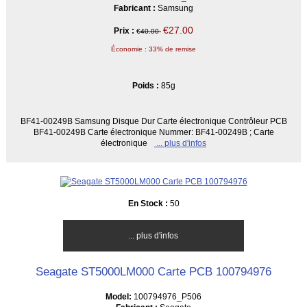
Fabricant :
Samsung
€27.00
Prix :
€40.00
Économie : 33% de remise
Poids :
85g
BF41-00249B Samsung Disque Dur Carte électronique Contrôleur PCB
BF41-00249B Carte électronique Nummer: BF41-00249B ; Carte
électronique
... plus d'infos
En Stock :
50
... plus d'infos
Seagate ST5000LM000 Carte PCB 100794976
Model:
100794976_P506