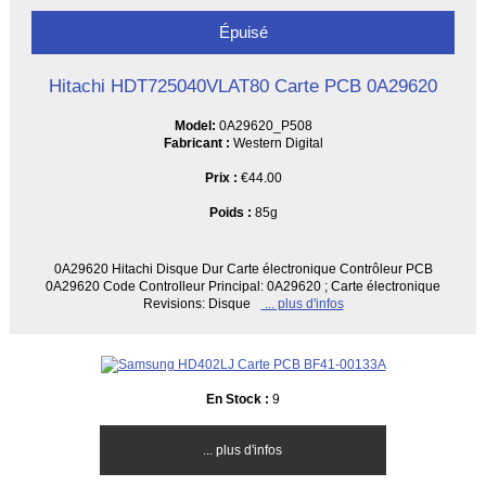
Épuisé
Hitachi HDT725040VLAT80 Carte PCB 0A29620
Model:
0A29620_P508
Fabricant :
Western Digital
Prix :
€44.00
Poids :
85g
0A29620 Hitachi Disque Dur Carte électronique Contrôleur PCB
0A29620 Code Controlleur Principal: 0A29620 ; Carte électronique
Revisions: Disque
... plus d'infos
En Stock :
9
... plus d'infos