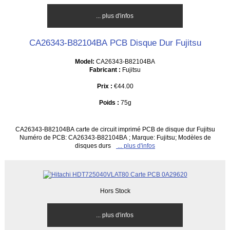
... plus d'infos
CA26343-B82104BA PCB Disque Dur Fujitsu
Model:
CA26343-B82104BA
Fabricant :
Fujitsu
Prix :
€44.00
Poids :
75g
CA26343-B82104BA carte de circuit imprimé PCB de disque dur Fujitsu
Numéro de PCB: CA26343-B82104BA ; Marque: Fujitsu; Modèles de
disques durs
... plus d'infos
Hors Stock
... plus d'infos