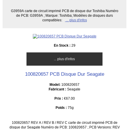
G3959A carte de circuit imprimé PCB de disque dur Toshiba Numéro
de PCB: G3959A ; Marque: Toshiba; Modèles de disques durs
compatibles:
... plus d'infos
En Stock :
29
... plus d'infos
100820657 PCB Disque Dur Seagate
Model:
100820657
Fabricant :
Seagate
Prix :
€67.00
Poids :
75g
100820657 REV A / REV B / REV C carte de circuit imprimé PCB de
disque dur Seagate Numéro de PCB: 100820657 ; PCB Versions: REV