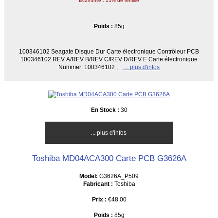
Économie : 15% de remise
Poids :
85g
100346102 Seagate Disque Dur Carte électronique Contrôleur PCB
100346102 REV A/REV B/REV C/REV D/REV E Carte électronique
Nummer: 100346102 ;
... plus d'infos
En Stock :
30
... plus d'infos
Toshiba MD04ACA300 Carte PCB G3626A
Model:
G3626A_P509
Fabricant :
Toshiba
Prix :
€48.00
Poids :
85g