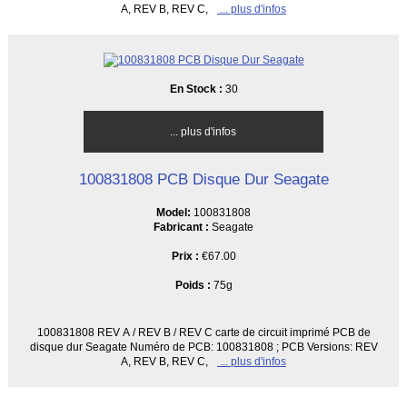
A, REV B, REV C,
... plus d'infos
En Stock :
30
... plus d'infos
100831808 PCB Disque Dur Seagate
Model:
100831808
Fabricant :
Seagate
Prix :
€67.00
Poids :
75g
100831808 REV A / REV B / REV C carte de circuit imprimé PCB de
disque dur Seagate Numéro de PCB: 100831808 ; PCB Versions: REV
A, REV B, REV C,
... plus d'infos