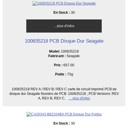
En Stock :
30
... plus d'infos
100835218 PCB Disque Dur Seagate
Model:
100835218
Fabricant :
Seagate
Prix :
€67.00
Poids :
75g
100835218 REV A / REV B / REV C carte de circuit imprimé PCB de
disque dur Seagate Numéro de PCB: 100835218 ; PCB Versions: REV
A, REV B, REV C,
... plus d'infos
En Stock :
30