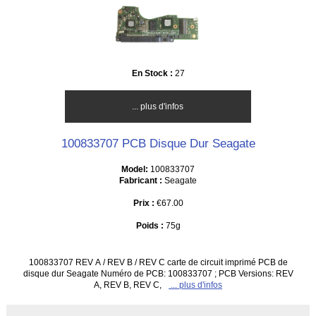
En Stock :
27
... plus d'infos
100833707 PCB Disque Dur Seagate
Model:
100833707
Fabricant :
Seagate
Prix :
€67.00
Poids :
75g
100833707 REV A / REV B / REV C carte de circuit imprimé PCB de
disque dur Seagate Numéro de PCB: 100833707 ; PCB Versions: REV
A, REV B, REV C,
... plus d'infos