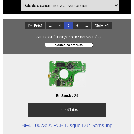
[<< Préc]
...
4
5
6
...
[Suiv >>]
Affiche
81
à
100
(sur
3787
nouveautés)
En Stock :
29
... plus d'infos
BF41-00235A PCB Disque Dur Samsung