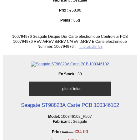
Fabricant :
Seagate
Prix :
€58.00
Poids :
85g
100794976 Seagate Disque Dur Carte électronique Contrôleur PCB
100794976 REV A/REV B/REV C/REV D/REV E Carte électronique
Nummer: 100794976 ;
... plus d'infos
En Stock :
30
... plus d'infos
Seagate ST98823A Carte PCB 100346102
Model:
100346102_P507
Fabricant :
Seagate
€34.00
Prix :
€40.00