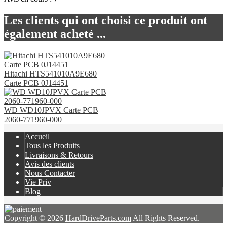
Les clients qui ont choisi ce produit ont
également acheté ...
Hitachi HTS541010A9E680
Carte PCB 0J14451
WD WD10JPVX Carte PCB
2060-771960-000
Accueil
Tous les Produits
Livraisons & Retours
Avis des clients
Nous Contacter
Vie Priv
Blog
Copyright © 2026
HardDriveParts.com
All Rights Reserved.