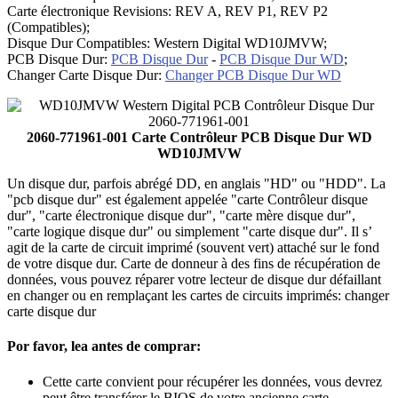
Carte électronique Revisions: REV A, REV P1, REV P2
(Compatibles);
Disque Dur Compatibles: Western Digital WD10JMVW;
PCB Disque Dur:
PCB Disque Dur
-
PCB Disque Dur WD
;
Changer Carte Disque Dur:
Changer PCB Disque Dur WD
2060-771961-001 Carte Contrôleur PCB Disque Dur WD
WD10JMVW
Un disque dur, parfois abrégé DD, en anglais "HD" ou "HDD". La
"pcb disque dur" est également appelée "carte Contrôleur disque
dur", "carte électronique disque dur", "carte mère disque dur",
"carte logique disque dur" ou simplement "carte disque dur". Il s’
agit de la carte de circuit imprimé (souvent vert) attaché sur le fond
de votre disque dur. Carte de donneur à des fins de récupération de
données, vous pouvez réparer votre lecteur de disque dur défaillant
en changer ou en remplaçant les cartes de circuits imprimés: changer
carte disque dur
Por favor, lea antes de comprar:
Cette carte convient pour récupérer les données, vous devrez
peut être transférer le BIOS de votre ancienne carte.