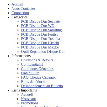
Accueil
Nous Contacter
Connection
Catégories
PCB Disque Dur Seagate
PCB Disque Dur WD
PCB Disque Dur Samsung
PCB Disque Dur Fujitsu
PCB Disque Dur Toshiba
PCB Disque Dur Hitachi
PCB Disque Dur Maxtor
Outil Reparation Disque Dur
Informations
Livraisons & Retours
Confidentialité
Conditions Générales
Plan du Site
FAQ Chèque Cadeaux
Bons de réduction
Désabonnement au Bulletin
Liens Importants
Accueil
Nouveaut
Promotions