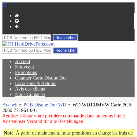
Accueil
Nouveaut
Promotions
Changer Carte Disque Dur
Livraisons & Retours
Avis des clients
Nous Contacter
Accueil
::
PCB Disque Dur WD
:: WD WD10JMVW Carte PCB
2060-771961-001
Remise: 3% sur votre première commande dans un temps limité.
Kostenloser Versand für alle Bestellungen!
Note
: À partir de maintenant, nous prendrons en charge les frais de