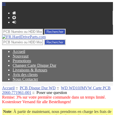
Accueil
Nouveaut
Promotions
Changer Carte Disque Dur
Livraisons & Retours
Avis des clients
Nous Contacter
Accueil
::
PCB Disque Dur WD
::
WD WD10JMVW Carte PCB
2060-771961-001
:: Poser une question
Remise: 3% sur votre première commande dans un temps limité.
Kostenloser Versand für alle Bestellungen!
Note
: À partir de maintenant, nous prendrons en charge les frais de