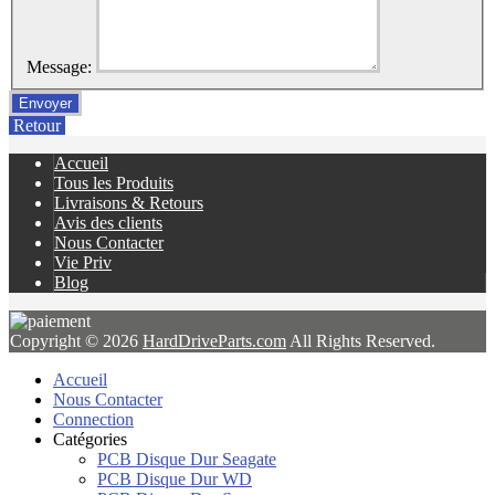
Message:
Retour
Accueil
Tous les Produits
Livraisons & Retours
Avis des clients
Nous Contacter
Vie Priv
Blog
Copyright © 2026
HardDriveParts.com
All Rights Reserved.
Accueil
Nous Contacter
Connection
Catégories
PCB Disque Dur Seagate
PCB Disque Dur WD