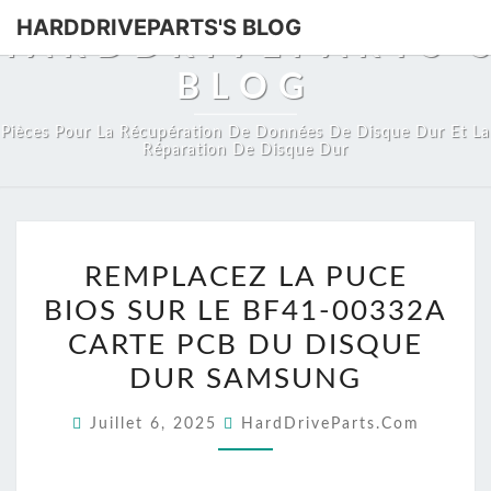
HARDDRIVEPARTS'S BLOG
HARDDRIVEPARTS'
BLOG
Pièces Pour La Récupération De Données De Disque Dur Et La
Réparation De Disque Dur
REMPLACEZ
REMPLACEZ LA PUCE
LA
BIOS SUR LE BF41-00332A
PUCE
BIOS
CARTE PCB DU DISQUE
SUR
DUR SAMSUNG
LE
Juillet 6, 2025
HardDriveParts.com
BF41-
00332A
CARTE