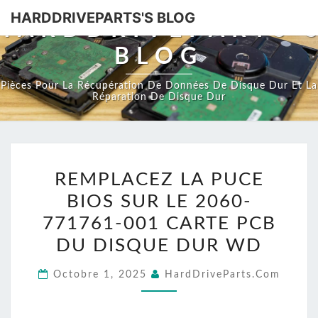
HARDDRIVEPARTS'S BLOG
HARDDRIVEPARTS'
BLOG
Pièces Pour La Récupération De Données De Disque Dur Et La
Réparation De Disque Dur
REMPLACEZ
REMPLACEZ LA PUCE
LA
BIOS SUR LE 2060-
PUCE
BIOS
771761-001 CARTE PCB
SUR
DU DISQUE DUR WD
LE
Octobre 1, 2025
HardDriveParts.com
2060-
771761-
001