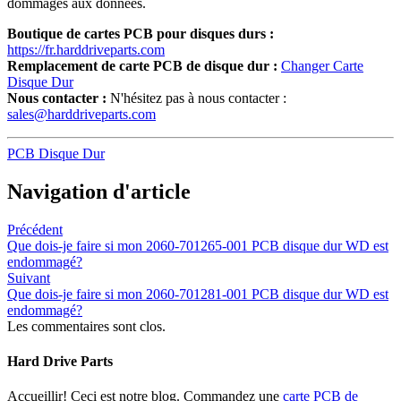
dommages aux données.
Boutique de cartes PCB pour disques durs :
https://fr.harddriveparts.com
Remplacement de carte PCB de disque dur :
Changer Carte
Disque Dur
Nous contacter :
N'hésitez pas à nous contacter :
sales@harddriveparts.com
PCB Disque Dur
Navigation d'article
Précédent
Que dois-je faire si mon 2060-701265-001 PCB disque dur WD est
endommagé?
Suivant
Que dois-je faire si mon 2060-701281-001 PCB disque dur WD est
endommagé?
Les commentaires sont clos.
Hard Drive Parts
Accueillir! Ceci est notre blog. Commandez une
carte PCB de