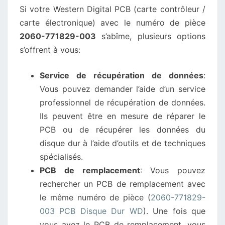
Si votre Western Digital PCB (carte contrôleur /
PCB
carte électronique) avec le numéro de pièce
DISQUE
2060-771829-003
s’abîme, plusieurs options
DUR
s’offrent à vous:
WD
EST
Service de récupération de données
:
ENDOMMAGÉ?
Vous pouvez demander l’aide d’un service
professionnel de récupération de données.
Ils peuvent être en mesure de réparer le
PCB ou de récupérer les données du
disque dur à l’aide d’outils et de techniques
spécialisés.
PCB de remplacement
: Vous pouvez
rechercher un PCB de remplacement avec
le même numéro de pièce (
2060-771829-
003 PCB Disque Dur WD
). Une fois que
vous avez le PCB de remplacement, vous