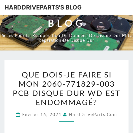
HARDDRIVEPARTS'S BLOG
HARDDRIVEPARTS'
BLOG
Pièces Pour La Récupération De Données De Disque Dur Et La
Réparation De Disque Dur
QUE
QUE DOIS-JE FAIRE SI
DOIS-
MON 2060-771829-003
JE
FAIRE
PCB DISQUE DUR WD EST
SI
ENDOMMAGÉ?
MON
Février 16, 2024
HardDriveParts.com
2060-
771829-
003