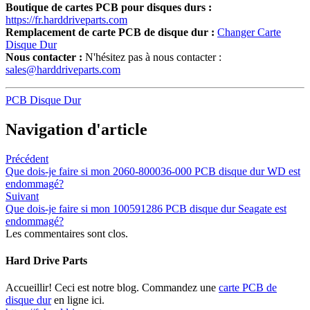
Boutique de cartes PCB pour disques durs :
https://fr.harddriveparts.com
Remplacement de carte PCB de disque dur :
Changer Carte
Disque Dur
Nous contacter :
N'hésitez pas à nous contacter :
sales@harddriveparts.com
PCB Disque Dur
Navigation d'article
Précédent
Que dois-je faire si mon 2060-800036-000 PCB disque dur WD est
endommagé?
Suivant
Que dois-je faire si mon 100591286 PCB disque dur Seagate est
endommagé?
Les commentaires sont clos.
Hard Drive Parts
Accueillir! Ceci est notre blog. Commandez une
carte PCB de
disque dur
en ligne ici.