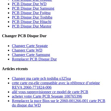
PCB Disque Dur WD
PCB Disque Dur Samsung
PCB Disque Dur Fujitsu
PCB Disque Dur Toshiba
PCB Disque Dur Hitachi
PCB Disque Dur Maxtor
Changer PCB Disque Dur
Changer Carte Seagate
Changer Carte WD
Changer Carte Samsung
Remplacer PCB Disque Dur
Articles récents
Changer ma carte pcb toshiba o325oa
cette carte est-elle compatible avec la référence d’origine
REVA 2060-771824-006
allé vous rapprovisionner ce model de carte PCB
acheter votre Carte PCB Seagate 100765396
Remplacez la puce Bios sur le 2060-001266-001 carte PCB
du disque dur WD