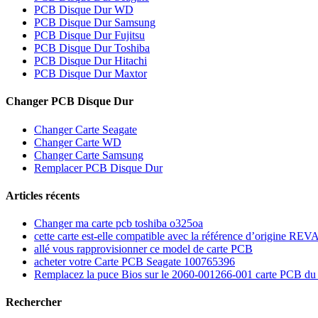
PCB Disque Dur WD
PCB Disque Dur Samsung
PCB Disque Dur Fujitsu
PCB Disque Dur Toshiba
PCB Disque Dur Hitachi
PCB Disque Dur Maxtor
Changer PCB Disque Dur
Changer Carte Seagate
Changer Carte WD
Changer Carte Samsung
Remplacer PCB Disque Dur
Articles récents
Changer ma carte pcb toshiba o325oa
cette carte est-elle compatible avec la référence d’origine R
allé vous rapprovisionner ce model de carte PCB
acheter votre Carte PCB Seagate 100765396
Remplacez la puce Bios sur le 2060-001266-001 carte PCB d
Rechercher