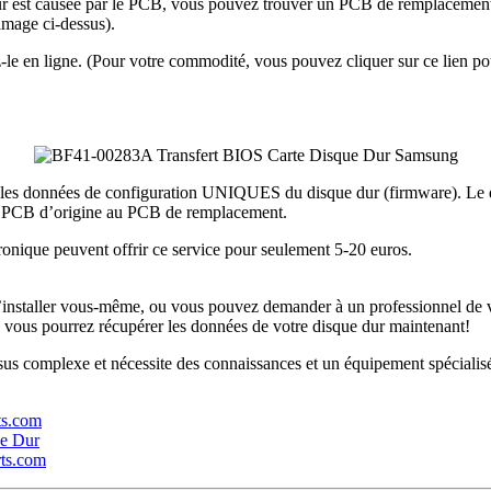
dur est causée par le PCB, vous pouvez trouver un PCB de remplacemen
mage ci-dessus).
le en ligne. (Pour votre commodité, vous pouvez cliquer sur ce lien 
s données de configuration UNIQUES du disque dur (firmware). Le dis
s) PCB d’origine au PCB de remplacement.
tronique peuvent offrir ce service pour seulement 5-20 euros.
installer vous-même, ou vous pouvez demander à un professionnel de v
, vous pourrez récupérer les données de votre disque dur maintenant!
s complexe et nécessite des connaissances et un équipement spécialisés
rts.com
ue Dur
rts.com