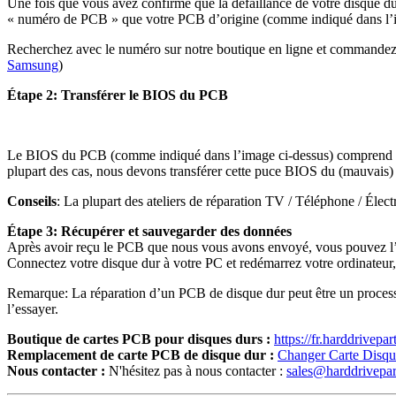
Une fois que vous avez confirmé que la défaillance de votre disque 
« numéro de PCB » que votre PCB d’origine (comme indiqué dans l’i
Recherchez avec le numéro sur notre boutique en ligne et commandez-
Samsung
)
Étape 2: Transférer le BIOS du PCB
Le BIOS du PCB (comme indiqué dans l’image ci-dessus) comprend le
plupart des cas, nous devons transférer cette puce BIOS du (mauvai
Conseils
: La plupart des ateliers de réparation TV / Téléphone / Élec
Étape 3: Récupérer et sauvegarder des données
Après avoir reçu le PCB que nous vous avons envoyé, vous pouvez l’
Connectez votre disque dur à votre PC et redémarrez votre ordinateur
Remarque: La réparation d’un PCB de disque dur peut être un processu
l’essayer.
Boutique de cartes PCB pour disques durs :
https://fr.harddrivepa
Remplacement de carte PCB de disque dur :
Changer Carte Disq
Nous contacter :
N'hésitez pas à nous contacter :
sales@harddrivepa