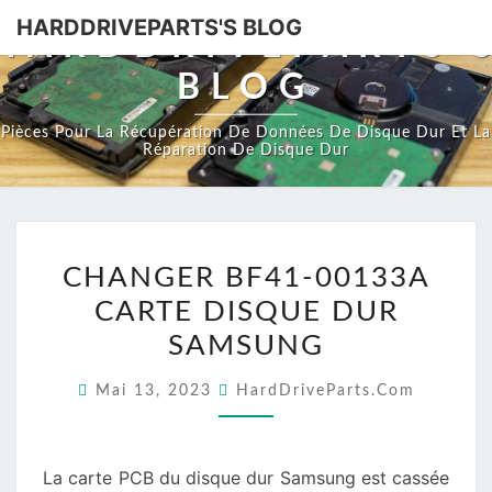
HARDDRIVEPARTS'S BLOG
HARDDRIVEPARTS'
BLOG
Pièces Pour La Récupération De Données De Disque Dur Et La
Réparation De Disque Dur
CHANGER
CHANGER BF41-00133A
BF41-
CARTE DISQUE DUR
00133A
CARTE
SAMSUNG
DISQUE
Mai 13, 2023
HardDriveParts.com
DUR
SAMSUNG
La carte PCB du disque dur Samsung est cassée