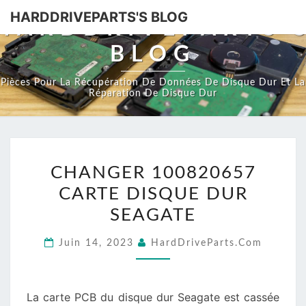
HARDDRIVEPARTS'S BLOG
HARDDRIVEPARTS'
BLOG
Pièces Pour La Récupération De Données De Disque Dur Et La
Réparation De Disque Dur
CHANGER
CHANGER 100820657
100820657
CARTE DISQUE DUR
CARTE
DISQUE
SEAGATE
DUR
Juin 14, 2023
HardDriveParts.com
SEAGATE
La carte PCB du disque dur Seagate est cassée