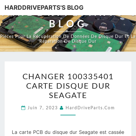
HARDDRIVEPARTS'S BLOG
HARDDRIVEPARTS'
BLOG
Pièces Pour La Récupération De Données De Disque Dur Et La
Réparation De Disque Dur
CHANGER
CHANGER 100335401
100335401
CARTE DISQUE DUR
CARTE
DISQUE
SEAGATE
DUR
Juin 7, 2023
HardDriveParts.com
SEAGATE
La carte PCB du disque dur Seagate est cassée