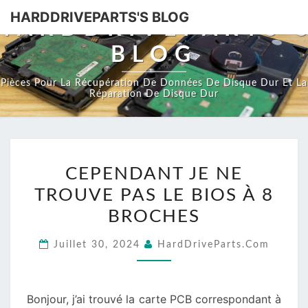
HARDDRIVEPARTS'S BLOG
HARDDRIVEPARTS'
BLOG
Pièces Pour La Récupération De Données De Disque Dur Et La
Réparation De Disque Dur
CEPENDANT
CEPENDANT JE NE
JE
TROUVE PAS LE BIOS À 8
NE
TROUVE
BROCHES
PAS
Juillet 30, 2024
HardDriveParts.com
LE
BIOS
À
Bonjour, j’ai trouvé la carte PCB correspondant à
8