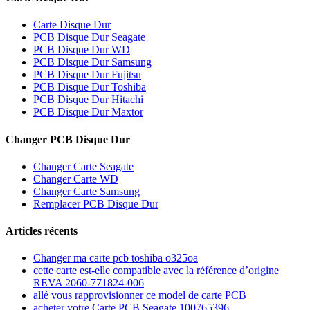
Carte Disque Dur
PCB Disque Dur Seagate
PCB Disque Dur WD
PCB Disque Dur Samsung
PCB Disque Dur Fujitsu
PCB Disque Dur Toshiba
PCB Disque Dur Hitachi
PCB Disque Dur Maxtor
Changer PCB Disque Dur
Changer Carte Seagate
Changer Carte WD
Changer Carte Samsung
Remplacer PCB Disque Dur
Articles récents
Changer ma carte pcb toshiba o325oa
cette carte est-elle compatible avec la référence d’origine
REVA 2060-771824-006
allé vous rapprovisionner ce model de carte PCB
acheter votre Carte PCB Seagate 100765396