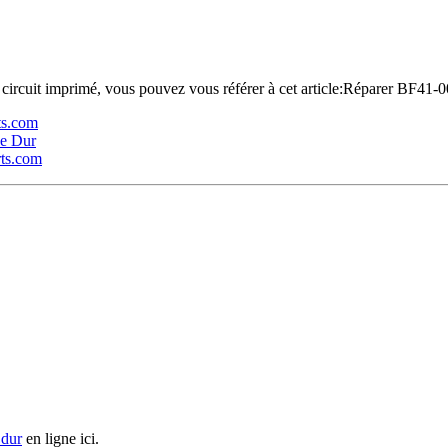
du circuit imprimé, vous pouvez vous référer à cet article:Réparer BF
rts.com
ue Dur
rts.com
 dur
en ligne ici.