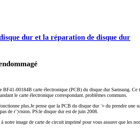
disque dur et la réparation de disque dur
g endommagé
de BF41-00184B carte électronique (PCB) du disque dur Samsung. Ce ty
emandant le carte électronique correspondant. problèmes communs.
fonctionne plus.Je pense que la PCB du disque dur ¨¤ du prendre une 
s de r¨¦vision. PS:le disque dur est de juin 2008.
er à notre image de carte de circuit imprimé pour vous assurer que les n