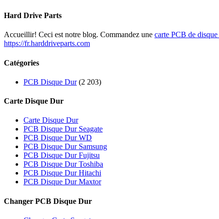
Hard Drive Parts
Accueillir! Ceci est notre blog. Commandez une
carte PCB de disque
https://fr.harddriveparts.com
Catégories
PCB Disque Dur
(2 203)
Carte Disque Dur
Carte Disque Dur
PCB Disque Dur Seagate
PCB Disque Dur WD
PCB Disque Dur Samsung
PCB Disque Dur Fujitsu
PCB Disque Dur Toshiba
PCB Disque Dur Hitachi
PCB Disque Dur Maxtor
Changer PCB Disque Dur