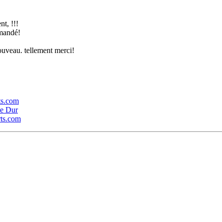
t, !!!
mmandé!
nouveau. tellement merci!
rts.com
ue Dur
rts.com