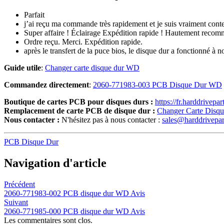
Parfait
j’ai reçu ma commande très rapidement et je suis vraiment conten
Super affaire ! Éclairage Expédition rapide ! Hautement reco
Ordre reçu. Merci. Expédition rapide.
après le transfert de la puce bios, le disque dur a fonctionné à 
Guide utile
:
Changer carte disque dur WD
Commandez directement
:
2060-771983-003 PCB Disque Dur WD
Boutique de cartes PCB pour disques durs :
https://fr.harddrivepa
Remplacement de carte PCB de disque dur :
Changer Carte Disq
Nous contacter :
N'hésitez pas à nous contacter :
sales@harddrivepa
PCB Disque Dur
Navigation d'article
Précédent
2060-771983-002 PCB disque dur WD Avis
Suivant
2060-771985-000 PCB disque dur WD Avis
Les commentaires sont clos.