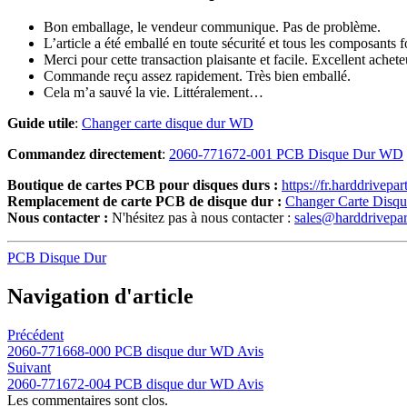
Bon emballage, le vendeur communique. Pas de problème.
L’article a été emballé en toute sécurité et tous les composants
Merci pour cette transaction plaisante et facile. Excellent achete
Commande reçu assez rapidement. Très bien emballé.
Cela m’a sauvé la vie. Littéralement…
Guide utile
:
Changer carte disque dur WD
Commandez directement
:
2060-771672-001 PCB Disque Dur WD
Boutique de cartes PCB pour disques durs :
https://fr.harddrivepa
Remplacement de carte PCB de disque dur :
Changer Carte Disq
Nous contacter :
N'hésitez pas à nous contacter :
sales@harddrivepa
PCB Disque Dur
Navigation d'article
Précédent
2060-771668-000 PCB disque dur WD Avis
Suivant
2060-771672-004 PCB disque dur WD Avis
Les commentaires sont clos.