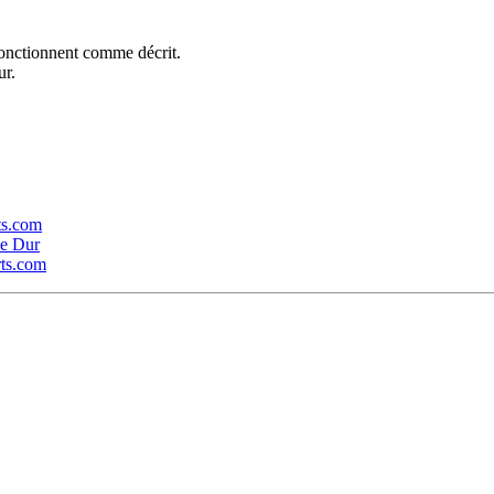
 fonctionnent comme décrit.
ur.
rts.com
ue Dur
rts.com