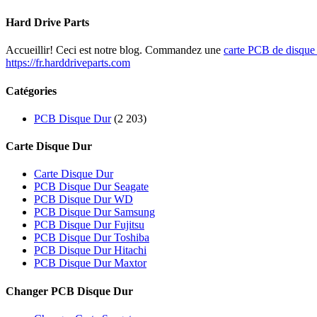
Hard Drive Parts
Accueillir! Ceci est notre blog. Commandez une
carte PCB de disque
https://fr.harddriveparts.com
Catégories
PCB Disque Dur
(2 203)
Carte Disque Dur
Carte Disque Dur
PCB Disque Dur Seagate
PCB Disque Dur WD
PCB Disque Dur Samsung
PCB Disque Dur Fujitsu
PCB Disque Dur Toshiba
PCB Disque Dur Hitachi
PCB Disque Dur Maxtor
Changer PCB Disque Dur