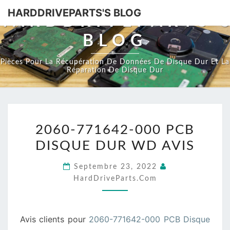
HARDDRIVEPARTS'S BLOG
HARDDRIVEPARTS'
BLOG
Pièces Pour La Récupération De Données De Disque Dur Et La
Réparation De Disque Dur
2060-
2060-771642-000 PCB
771642-
DISQUE DUR WD AVIS
000
PCB
Septembre 23, 2022
DISQUE
HardDriveParts.com
DUR
WD
AVIS
Avis clients pour
2060-771642-000 PCB Disque