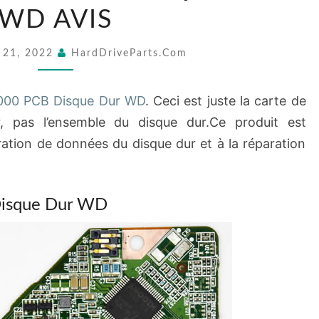
000
WD AVIS
PCB
DISQUE
 21, 2022
HardDriveParts.com
DUR
WD
000 PCB Disque Dur WD
. Ceci est juste la carte de
AVIS
r, pas l’ensemble du disque dur.Ce produit est
ation de données du disque dur et à la réparation
isque Dur WD