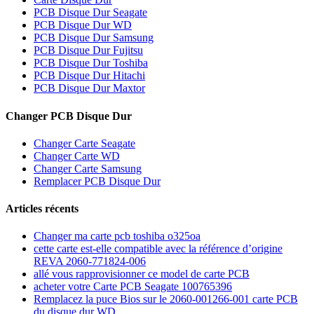
PCB Disque Dur Seagate
PCB Disque Dur WD
PCB Disque Dur Samsung
PCB Disque Dur Fujitsu
PCB Disque Dur Toshiba
PCB Disque Dur Hitachi
PCB Disque Dur Maxtor
Changer PCB Disque Dur
Changer Carte Seagate
Changer Carte WD
Changer Carte Samsung
Remplacer PCB Disque Dur
Articles récents
Changer ma carte pcb toshiba o325oa
cette carte est-elle compatible avec la référence d’origine
REVA 2060-771824-006
allé vous rapprovisionner ce model de carte PCB
acheter votre Carte PCB Seagate 100765396
Remplacez la puce Bios sur le 2060-001266-001 carte PCB
du disque dur WD