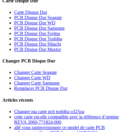
Carte Disque Dur
Carte Disque Dur
PCB Disque Dur Seagate
PCB Disque Dur WD
PCB Disque Dur Samsung
PCB Disque Dur Fujitsu
PCB Disque Dur Toshiba
PCB Disque Dur Hitachi
PCB Disque Dur Maxtor
Changer PCB Disque Dur
Changer Carte Seagate
Changer Carte WD
Changer Carte Samsung
Remplacer PCB Disque Dur
Articles récents
Changer ma carte pcb toshiba o325oa
cette carte est-elle compatible avec la référence d’origine
REVA 2060-771824-006
allé vous rapprovisionner ce model de carte PCB