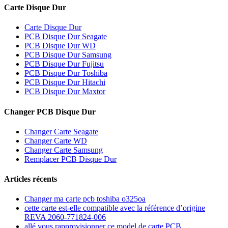
Carte Disque Dur
Carte Disque Dur
PCB Disque Dur Seagate
PCB Disque Dur WD
PCB Disque Dur Samsung
PCB Disque Dur Fujitsu
PCB Disque Dur Toshiba
PCB Disque Dur Hitachi
PCB Disque Dur Maxtor
Changer PCB Disque Dur
Changer Carte Seagate
Changer Carte WD
Changer Carte Samsung
Remplacer PCB Disque Dur
Articles récents
Changer ma carte pcb toshiba o325oa
cette carte est-elle compatible avec la référence d’origine
REVA 2060-771824-006
allé vous rapprovisionner ce model de carte PCB