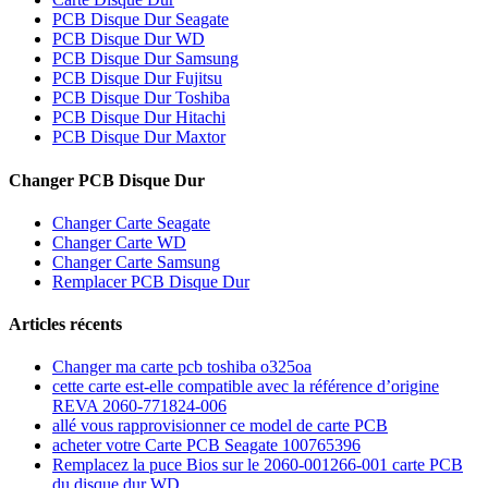
PCB Disque Dur Seagate
PCB Disque Dur WD
PCB Disque Dur Samsung
PCB Disque Dur Fujitsu
PCB Disque Dur Toshiba
PCB Disque Dur Hitachi
PCB Disque Dur Maxtor
Changer PCB Disque Dur
Changer Carte Seagate
Changer Carte WD
Changer Carte Samsung
Remplacer PCB Disque Dur
Articles récents
Changer ma carte pcb toshiba o325oa
cette carte est-elle compatible avec la référence d’origine
REVA 2060-771824-006
allé vous rapprovisionner ce model de carte PCB
acheter votre Carte PCB Seagate 100765396
Remplacez la puce Bios sur le 2060-001266-001 carte PCB
du disque dur WD