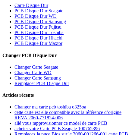
Carte Disque Dur
PCB Disque Dur Seagate
PCB Disque Dur WD
PCB Disque Dur Samsung
PCB Disque Dur Fujitsu
PCB Disque Dur Toshiba
PCB Disque Dur Hitachi
PCB Disque Dur Maxtor
Changer PCB Disque Dur
Changer Carte Seagate
Changer Carte WD
Changer Carte Samsung
Remplacer PCB Disque Dur
Articles récents
Changer ma carte pcb toshiba o325oa
cette carte est-elle compatible avec la référence d’origine
REVA 2060-771824-006
allé vous rapprovisionner ce model de carte PCB
acheter votre Carte PCB Seagate 100765396
Remplacez la puce Bios sur le 2060-001266-001 carte PCB