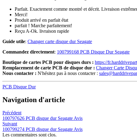
Parfait. Exactement comme montré et décrit. Livraison extrême
Merci!
Produit arrivé en parfait état
parfait ! Marche parfaitement!
Reçu A-Ok. livraison rapide
Guide utile
:
Changer carte disque dur Seagate
Commandez directement
:
100799168 PCB Disque Dur Seagate
Boutique de cartes PCB pour disques durs :
https://fr.harddrivepa
Remplacement de carte PCB de disque dur :
Changer Carte Disq
Nous contacter :
N'hésitez pas à nous contacter :
sales@harddrivepa
PCB Disque Dur
Navigation d'article
Précédent
100797626 PCB disque dur Seagate Avis
Suivant
100799274 PCB disque dur Seagate Avis
Les commentaires sont clos.