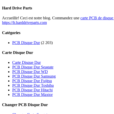
Hard Drive Parts
Accueillir! Ceci est notre blog. Commandez une
carte PCB de disque
https://fr.harddriveparts.com
Catégories
PCB Disque Dur
(2 203)
Carte Disque Dur
Carte Disque Dur
PCB Disque Dur Seagate
PCB Disque Dur WD
PCB Disque Dur Samsung
PCB Disque Dur Fujitsu
PCB Disque Dur Toshiba
PCB Disque Dur Hitachi
PCB Disque Dur Maxtor
Changer PCB Disque Dur