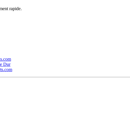
ment rapide.
rts.com
ue Dur
rts.com