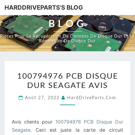
HARDDRIVEPARTS'S BLOG
HARDDRIVEPARTS'
BLOG
Pièces Pour La Récupération De Données De Disque Dur Et La
Réparation De Disque Dur
100794976
100794976 PCB DISQUE
PCB
DUR SEAGATE AVIS
DISQUE
DUR
Août 27, 2022
HardDriveParts.com
SEAGATE
AVIS
Avis clients pour
100794976 PCB Disque Dur
Seagate
. Ceci est juste la carte de circuit