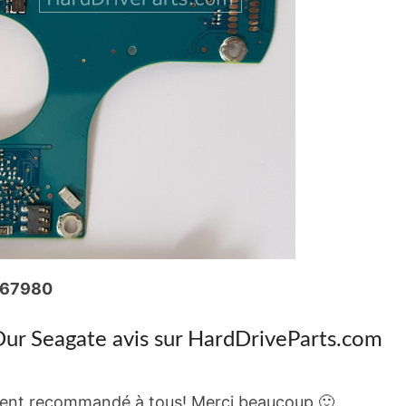
767980
r Seagate avis sur HardDriveParts.com
ment recommandé à tous! Merci beaucoup 🙂