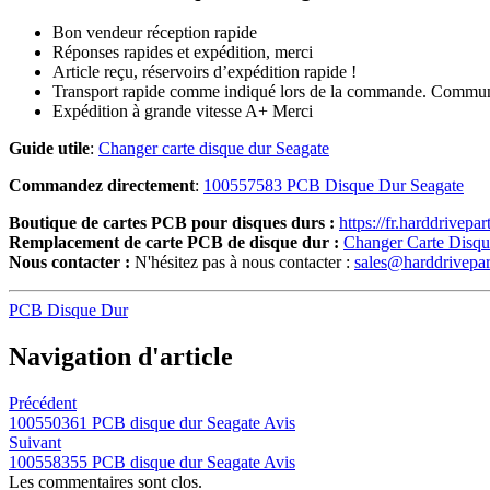
Bon vendeur réception rapide
Réponses rapides et expédition, merci
Article reçu, réservoirs d’expédition rapide !
Transport rapide comme indiqué lors de la commande. Communic
Expédition à grande vitesse A+ Merci
Guide utile
:
Changer carte disque dur Seagate
Commandez directement
:
100557583 PCB Disque Dur Seagate
Boutique de cartes PCB pour disques durs :
https://fr.harddrivepa
Remplacement de carte PCB de disque dur :
Changer Carte Disq
Nous contacter :
N'hésitez pas à nous contacter :
sales@harddrivepa
PCB Disque Dur
Navigation d'article
Précédent
100550361 PCB disque dur Seagate Avis
Suivant
100558355 PCB disque dur Seagate Avis
Les commentaires sont clos.