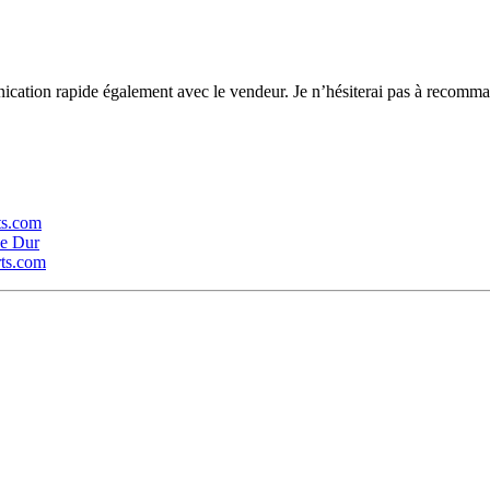
ation rapide également avec le vendeur. Je n’hésiterai pas à recomma
rts.com
ue Dur
rts.com