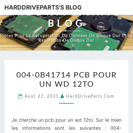
HARDDRIVEPARTS'S BLOG
HARDDRIVEPARTS'
BLOG
Pièces Pour La Récupération De Données De Disque Dur Et La
Réparation De Disque Dur
004-
004-0B41714 PCB POUR
0B41714
UN WD 12TO
PCB
POUR
Août 22, 2021
HardDriveParts.com
UN
WD
12TO
Je cherche un pcb pour un wd 12to. Sur le mien
les informations sont les suivantes : 004-