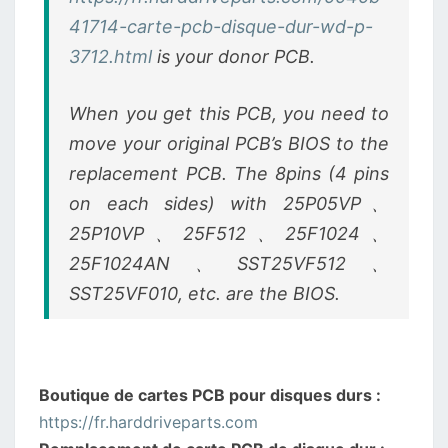
41714-carte-pcb-disque-dur-wd-p-
3712.html
is your donor PCB.
When you get this PCB, you need to
move your original PCB’s BIOS to the
replacement PCB. The 8pins (4 pins
on each sides) with 25P05VP、
25P10VP、25F512、25F1024、
25F1024AN、SST25VF512、
SST25VF010, etc. are the BIOS.
Boutique de cartes PCB pour disques durs :
https://fr.harddriveparts.com