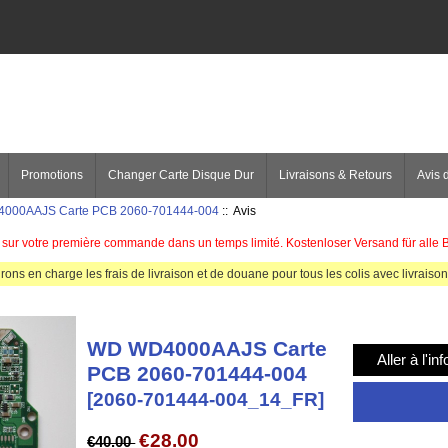
Promotions
Changer Carte Disque Dur
Livraisons & Retours
Avis d
000AAJS Carte PCB 2060-701444-004
:: Avis
sur votre première commande dans un temps limité. Kostenloser Versand für alle 
rons en charge les frais de livraison et de douane pour tous les colis avec livraison 
WD WD4000AAJS Carte
Aller à l'in
PCB 2060-701444-004
[2060-701444-004_14_FR]
€28.00
€40.00