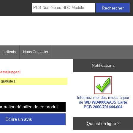
es clients
Nous Contacter
Notifications
Bestellungen!
gratuite !
Informez moi des mises à jour
de
WD WD4000AAJS Carte
formation détaillée de ce produit
PCB 2060-701444-004
Écrire un avis
Qui est en ligne ?