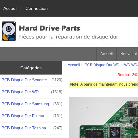
Accueil
Connection
Accueil
Nouveaut
Accueil
::
PCB Disque Dur WD
::
WD WD4
Catégories
Remise: 3% 
PCB Disque Dur Seagate
(1120)
Note
: À partir de maintenant, nous prend
PCB Disque Dur WD
(1518)
PCB Disque Dur Samsung
(331)
PCB Disque Dur Fujitsu
(131)
PCB Disque Dur Toshiba
(247)