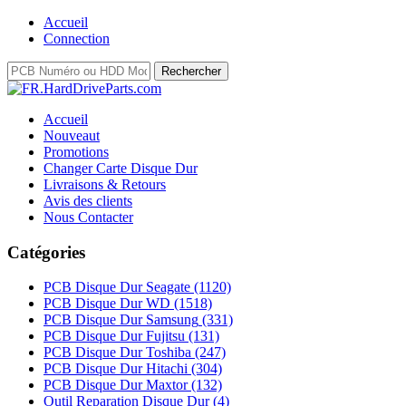
Accueil
Connection
Accueil
Nouveaut
Promotions
Changer Carte Disque Dur
Livraisons & Retours
Avis des clients
Nous Contacter
Catégories
PCB Disque Dur Seagate
(1120)
PCB Disque Dur WD
(1518)
PCB Disque Dur Samsung
(331)
PCB Disque Dur Fujitsu
(131)
PCB Disque Dur Toshiba
(247)
PCB Disque Dur Hitachi
(304)
PCB Disque Dur Maxtor
(132)
Outil Reparation Disque Dur
(4)