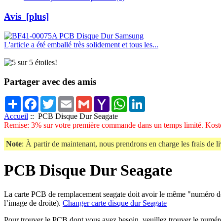
Avis [plus]
L'article a été emballé très solidement et tous les...
Partager avec des amis
Share
Facebook
Twitter
Email
Gmail
Yahoo
WhatsApp
LinkedIn
Mail
Accueil
:: PCB Disque Dur Seagate
Remise: 3% sur votre première commande dans un temps limité. Koste
Note
: À partir de maintenant, nous prendrons en charge les frais de li
PCB Disque Dur Seagate
La carte PCB de remplacement seagate doit avoir le même "numéro de
l’image de droite).
Changer carte disque dur Seagate
Pour trouver le PCB dont vous avez besoin, veuillez trouver le numéro 