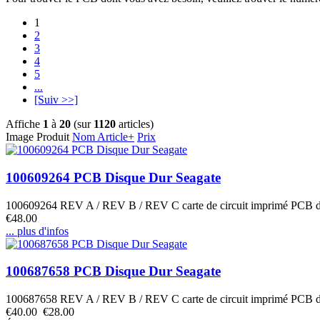
1
2
3
4
5
...
[Suiv >>]
Affiche
1
à
20
(sur
1120
articles)
Image Produit
Nom Article+
Prix
100609264 PCB Disque Dur Seagate
100609264 REV A / REV B / REV C carte de circuit imprimé PCB 
€48.00
... plus d'infos
100687658 PCB Disque Dur Seagate
100687658 REV A / REV B / REV C carte de circuit imprimé PCB 
€40.00
€28.00