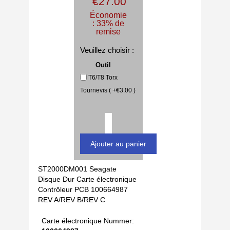
€27.00
Économie
: 33% de
remise
Veuillez choisir :
Outil
T6/T8 Torx
Tournevis ( +€3.00 )
ST2000DM001 Seagate
Disque Dur Carte électronique
Contrôleur PCB 100664987
REV A/REV B/REV C
Carte électronique Nummer: