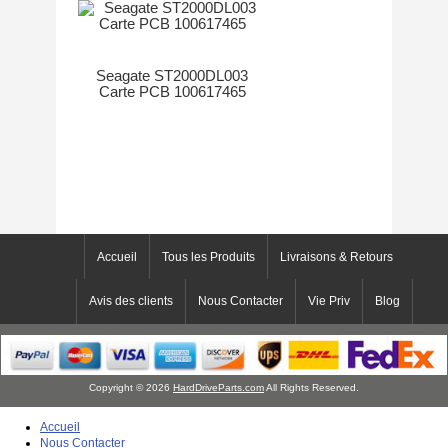
Seagate ST2000DL003
Carte PCB 100617465
Accueil
Tous les Produits
Livraisons & Retours
Avis des clients
Nous Contacter
Vie Priv
Blog
Copyright © 2026
HardDriveParts.com
All Rights Reserved.
Accueil
Nous Contacter