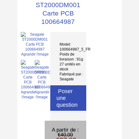
ST2000DM001
Carte PCB
100664987
Model:
100664987_5_FR
Poids de
Agrandir l'image
livraison : 91g
27 unités en
stock
Fabriqué par :
Seagate
Poser
Agrandir
Agrandir
une
l'image
l'image
question
A partir de :
€40.00