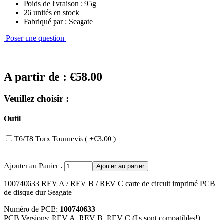
Poids de livraison : 95g
26 unités en stock
Fabriqué par : Seagate
Poser une question
A partir de :
€58.00
Veuillez choisir :
Outil
T6/T8 Torx Tournevis ( +€3.00 )
Ajouter au Panier :
100740633 REV A / REV B / REV C carte de circuit imprimé PCB
de disque dur Seagate
Numéro de PCB:
100740633
PCB Versions: REV A, REV B, REV C (Ils sont compatibles!)