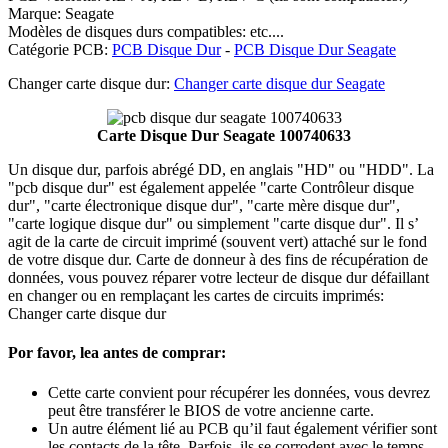
Marque: Seagate
Modèles de disques durs compatibles: etc....
Catégorie PCB:
PCB Disque Dur
-
PCB Disque Dur Seagate
Changer carte disque dur:
Changer carte disque dur Seagate
Carte Disque Dur Seagate 100740633
Un disque dur, parfois abrégé DD, en anglais "HD" ou "HDD". La
"pcb disque dur" est également appelée "carte Contrôleur disque
dur", "carte électronique disque dur", "carte mère disque dur",
"carte logique disque dur" ou simplement "carte disque dur". Il s’
agit de la carte de circuit imprimé (souvent vert) attaché sur le fond
de votre disque dur. Carte de donneur à des fins de récupération de
données, vous pouvez réparer votre lecteur de disque dur défaillant
en changer ou en remplaçant les cartes de circuits imprimés:
Changer carte disque dur
Por favor, lea antes de comprar:
Cette carte convient pour récupérer les données, vous devrez
peut être transférer le BIOS de votre ancienne carte.
Un autre élément lié au PCB qu’il faut également vérifier sont
les contacts de la tête. Parfois, ils se corrodent avec le temps,