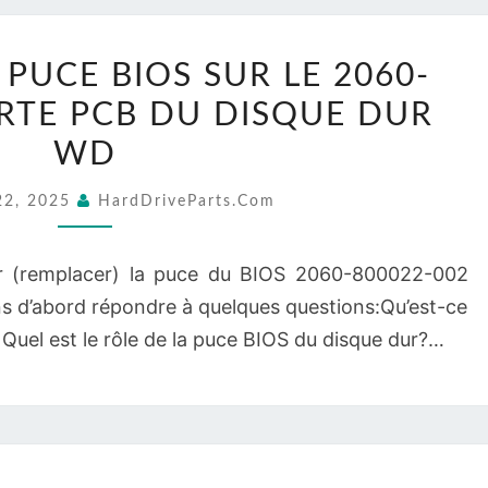
SEAGATE
REMPLACEZ
PUCE BIOS SUR LE 2060-
LA
ARTE PCB DU DISQUE DUR
PUCE
BIOS
WD
SUR
22, 2025
HardDriveParts.com
LE
2060-
 (remplacer) la puce du BIOS 2060-800022-002
800022-
 d’abord répondre à quelques questions:Qu’est-ce
002
Quel est le rôle de la puce BIOS du disque dur?…
CARTE
PCB
DU
DISQUE
DUR
REMPLACEZ