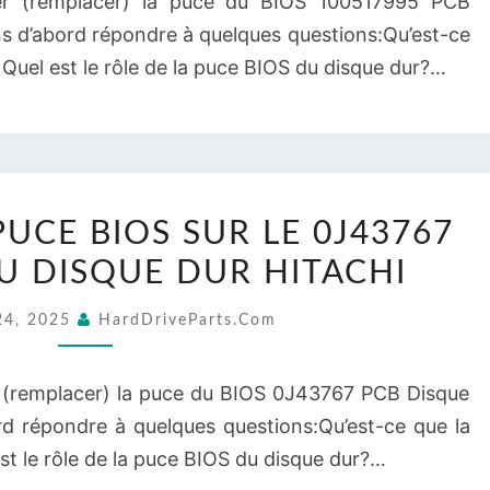
r (remplacer) la puce du BIOS 100517995 PCB
CARTE
s d’abord répondre à quelques questions:Qu’est-ce
PCB
Quel est le rôle de la puce BIOS du disque dur?…
DU
DISQUE
DUR
SEAGATE
REMPLACEZ
UCE BIOS SUR LE 0J43767
LA
U DISQUE DUR HITACHI
PUCE
BIOS
24, 2025
HardDriveParts.com
SUR
LE
(remplacer) la puce du BIOS 0J43767 PCB Disque
0J43767
rd répondre à quelques questions:Qu’est-ce que la
CARTE
st le rôle de la puce BIOS du disque dur?…
PCB