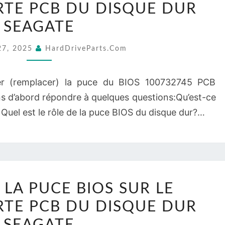
RTE PCB DU DISQUE DUR
PUCE
BIOS
SEAGATE
SUR
27, 2025
HardDriveParts.com
LE
100732745
r (remplacer) la puce du BIOS 100732745 PCB
CARTE
s d’abord répondre à quelques questions:Qu’est-ce
PCB
Quel est le rôle de la puce BIOS du disque dur?…
DU
DISQUE
DUR
SEAGATE
REMPLACEZ
LA PUCE BIOS SUR LE
LA
RTE PCB DU DISQUE DUR
PUCE
BIOS