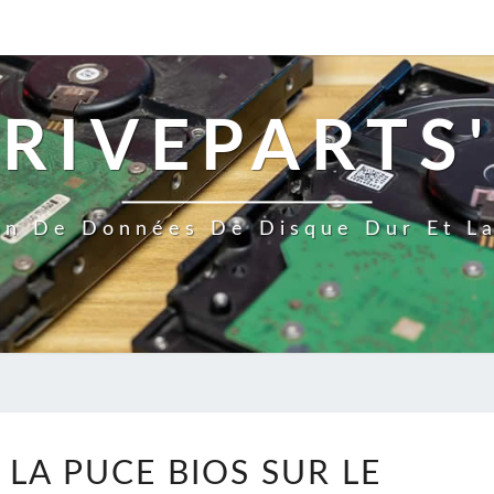
RIVEPARTS'
on De Données De Disque Dur Et L
REMPLACEZ
LA PUCE BIOS SUR LE
LA