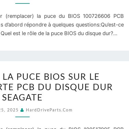
100726606
r (remplacer) la puce du BIOS 100726606 PCB
CARTE
s d’abord répondre à quelques questions:Qu’est-ce
PCB
Quel est le rôle de la puce BIOS du disque dur?…
DU
DISQUE
DUR
SEAGATE
REMPLACEZ
LA PUCE BIOS SUR LE
LA
RTE PCB DU DISQUE DUR
PUCE
BIOS
SEAGATE
SUR
25, 2025
HardDriveParts.com
LE
100517995