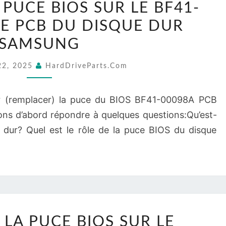
PUCE BIOS SUR LE BF41-
WD
LA
TE PCB DU DISQUE DUR
PUCE
BIOS
SAMSUNG
SUR
22, 2025
HardDriveParts.com
LE
BF41-
 (remplacer) la puce du BIOS BF41-00098A PCB
00098A
ns d’abord répondre à quelques questions:Qu’est-
CARTE
 dur? Quel est le rôle de la puce BIOS du disque
PCB
DU
DISQUE
DUR
SAMSUNG
REMPLACEZ
LA PUCE BIOS SUR LE
LA