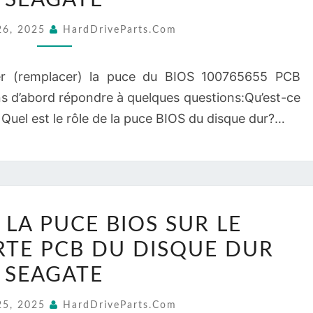
SEAGATE
SUR
26, 2025
HardDriveParts.com
LE
100765655
r (remplacer) la puce du BIOS 100765655 PCB
CARTE
s d’abord répondre à quelques questions:Qu’est-ce
PCB
Quel est le rôle de la puce BIOS du disque dur?…
DU
DISQUE
DUR
SEAGATE
REMPLACEZ
LA PUCE BIOS SUR LE
LA
RTE PCB DU DISQUE DUR
PUCE
BIOS
SEAGATE
SUR
25, 2025
HardDriveParts.com
LE