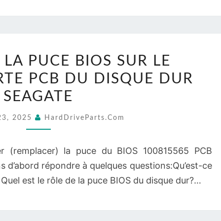
DU
DISQUE
DUR
REMPLACEZ
HITACHI
LA PUCE BIOS SUR LE
LA
RTE PCB DU DISQUE DUR
PUCE
BIOS
SEAGATE
SUR
23, 2025
HardDriveParts.com
LE
100815565
r (remplacer) la puce du BIOS 100815565 PCB
CARTE
s d’abord répondre à quelques questions:Qu’est-ce
PCB
Quel est le rôle de la puce BIOS du disque dur?…
DU
DISQUE
DUR