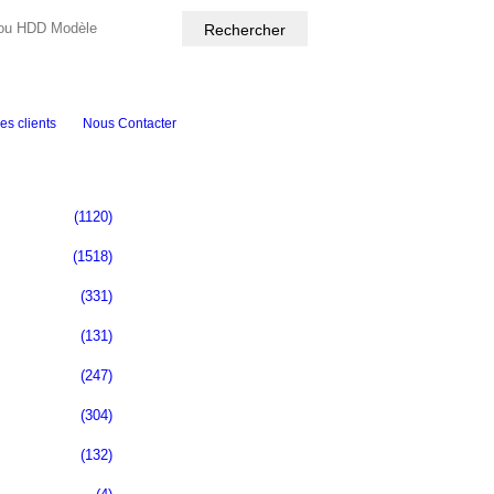
es clients
Nous Contacter
(1120)
(1518)
(331)
(131)
(247)
(304)
(132)