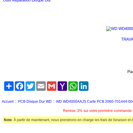
Outil Reparation Disque Dur
TRAVA
Pa
Share
Facebook
Twitter
Email
Gmail
Yahoo
WhatsApp
LinkedIn
Mail
Accueil
::
PCB Disque Dur WD
::
WD WD4000AAJS Carte PCB 2060-701444-00
Remise: 3% sur votre première commande da
Note
: À partir de maintenant, nous prendrons en charge les frais de livraison et 