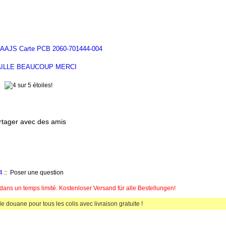
Avis [plus]
ILLE BEAUCOUP MERCI
rtager avec des amis
4
:: Poser une question
ns un temps limité. Kostenloser Versand für alle Bestellungen!
de douane pour tous les colis avec livraison gratuite !