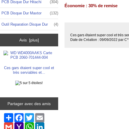
PCB Disque Dur Hitachi
(304)
Économie : 30% de remise
PCB Disque Dur Maxtor
(132)
Outil Reparation Disque Dur
(4)
Ces gars étaient super cool et très se
Avis [plus]
Date de Création : 09/09/2022 par C*
Ces gars étaient super cool et
très serviables et...
Partager avec des amis
Share
Facebook
Twitter
Email
Gmail
Yahoo
WhatsApp
LinkedIn