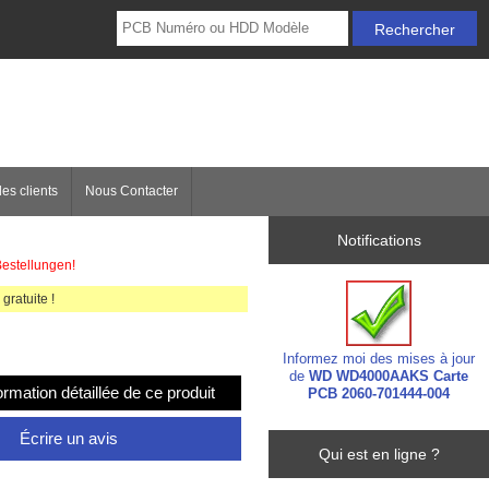
es clients
Nous Contacter
Notifications
Bestellungen!
gratuite !
Informez moi des mises à jour
de
WD WD4000AAKS Carte
formation détaillée de ce produit
PCB 2060-701444-004
Écrire un avis
Qui est en ligne ?