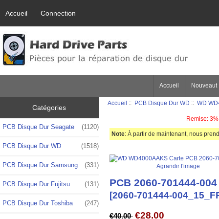
Accueil
Connection
Accueil
Nouveaut
Accueil
::
PCB Disque Dur WD
::
WD WD4
Catégories
Remise: 3% 
PCB Disque Dur Seagate
(1120)
Note
: À partir de maintenant, nous prend
PCB Disque Dur WD
(1518)
PCB Disque Dur Samsung
(331)
Agrandir l'image
PCB 2060-701444-004
PCB Disque Dur Fujitsu
(131)
[2060-701444-004_15_F
PCB Disque Dur Toshiba
(247)
€28.00
€40.00