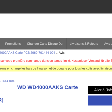
Promotions
Changer Carte Disque Dur
Livraisons & Retours
Avis d
000AAKS Carte PCB 2060-701444-004
:: Avis
sur votre première commande dans un temps limité. Kostenloser Versand für alle 
rons en charge les frais de livraison et de douane pour tous les colis avec livraison 
WD WD4000AAKS Carte
Aller à l'in
R]