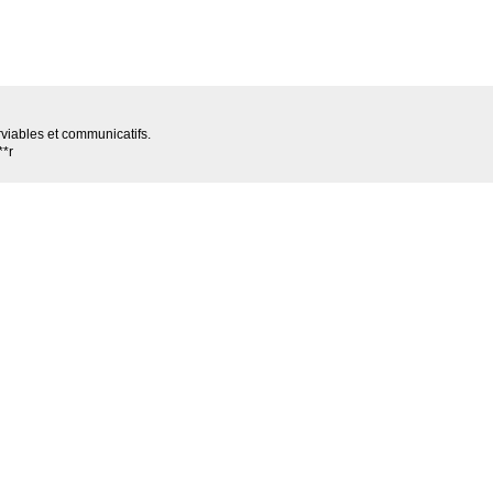
rviables et communicatifs.
**r