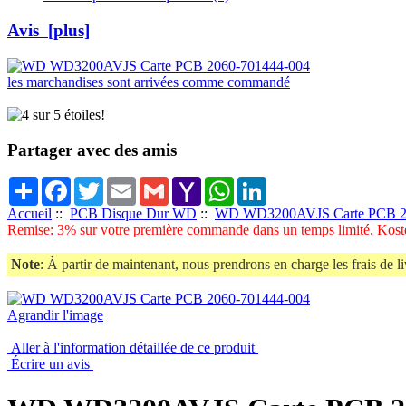
Avis [plus]
les marchandises sont arrivées comme commandé
Partager avec des amis
Share
Facebook
Twitter
Email
Gmail
Yahoo
WhatsApp
LinkedIn
Mail
Accueil
::
PCB Disque Dur WD
::
WD WD3200AVJS Carte PCB 2
Remise: 3% sur votre première commande dans un temps limité. Koste
Note
: À partir de maintenant, nous prendrons en charge les frais de li
Agrandir l'image
Aller à l'information détaillée de ce produit
Écrire un avis