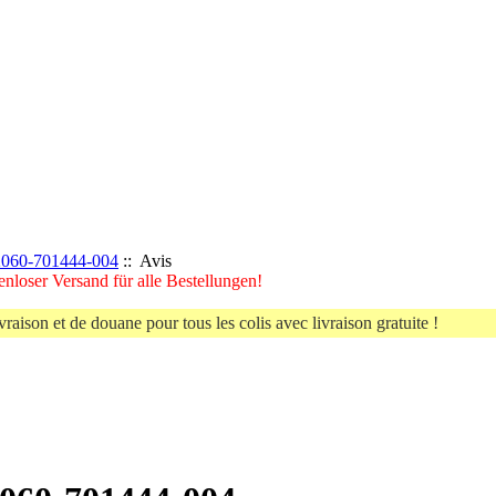
060-701444-004
:: Avis
nloser Versand für alle Bestellungen!
vraison et de douane pour tous les colis avec livraison gratuite !