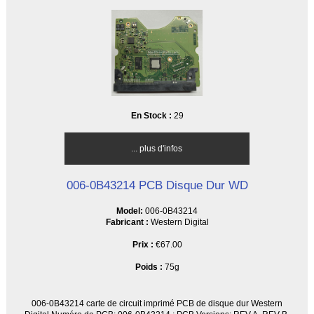
En Stock :
29
... plus d'infos
006-0B43214 PCB Disque Dur WD
Model:
006-0B43214
Fabricant :
Western Digital
Prix :
€67.00
Poids :
75g
006-0B43214 carte de circuit imprimé PCB de disque dur Western