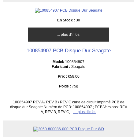
En Stock :
30
... plus d'infos
100854907 PCB Disque Dur Seagate
Model:
100854907
Fabricant :
Seagate
Prix :
€58.00
Poids :
75g
100854907 REV A / REV B / REV C carte de circuit imprimé PCB de
disque dur Seagate Numéro de PCB: 100854907 ; PCB Versions: REV
A, REV B, REV C,
... plus d'infos