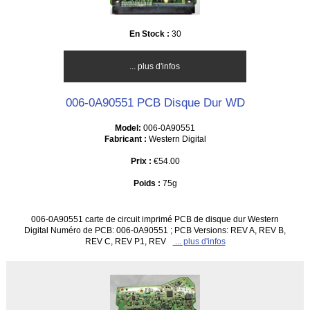
En Stock :
30
... plus d'infos
006-0A90551 PCB Disque Dur WD
Model:
006-0A90551
Fabricant :
Western Digital
Prix :
€54.00
Poids :
75g
006-0A90551 carte de circuit imprimé PCB de disque dur Western
Digital Numéro de PCB: 006-0A90551 ; PCB Versions: REV A, REV B,
REV C, REV P1, REV
... plus d'infos