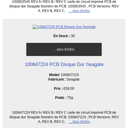
100803545 REV A / REV B / REV C carte de circuit imprimé PCB de
disque dur Seagate Numéro de PCB: 100803545 ; PCB Versions: REV
A, REV B, REV C,
... plus d'infos
En Stock :
30
... plus d'infos
100847224 PCB Disque Dur Seagate
Model:
100847224
Fabricant :
Seagate
Prix :
€58.00
Poids :
75g
100847224 REV A / REV B / REV C carte de circuit imprimé PCB de
disque dur Seagate Numéro de PCB: 100847224 ; PCB Versions: REV
A, REV B, REV C,
... plus d'infos