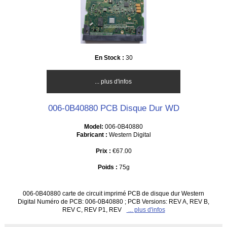
En Stock :
30
... plus d'infos
006-0B40880 PCB Disque Dur WD
Model:
006-0B40880
Fabricant :
Western Digital
Prix :
€67.00
Poids :
75g
006-0B40880 carte de circuit imprimé PCB de disque dur Western
Digital Numéro de PCB: 006-0B40880 ; PCB Versions: REV A, REV B,
REV C, REV P1, REV
... plus d'infos