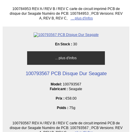
100784953 REV A / REV B / REV C carte de circuit imprimé PCB de
disque dur Seagate Numéro de PCB: 100784953 ; PCB Versions: REV
A, REV B, REV C,
... plus d'infos
En Stock :
30
... plus d'infos
100793567 PCB Disque Dur Seagate
Model:
100793567
Fabricant :
Seagate
Prix :
€58.00
Poids :
75g
100793567 REV A / REV B / REV C carte de circuit imprimé PCB de
disque dur Seagate Numéro de PCB: 100793567 ; PCB Versions: REV