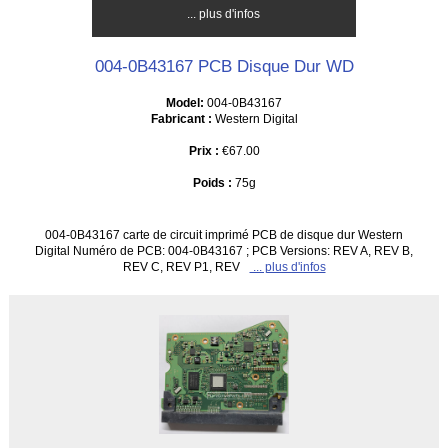
... plus d'infos
004-0B43167 PCB Disque Dur WD
Model:
004-0B43167
Fabricant :
Western Digital
Prix :
€67.00
Poids :
75g
004-0B43167 carte de circuit imprimé PCB de disque dur Western
Digital Numéro de PCB: 004-0B43167 ; PCB Versions: REV A, REV B,
REV C, REV P1, REV
... plus d'infos