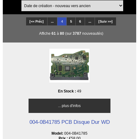
[<< Préc]
...
4
5
6
...
[Suiv >>]
Affiche
61
à
80
(sur
3787
nouveautés)
En Stock :
49
... plus d'infos
004-0B41785 PCB Disque Dur WD
Model:
004-0B41785
Prix :
€58.00