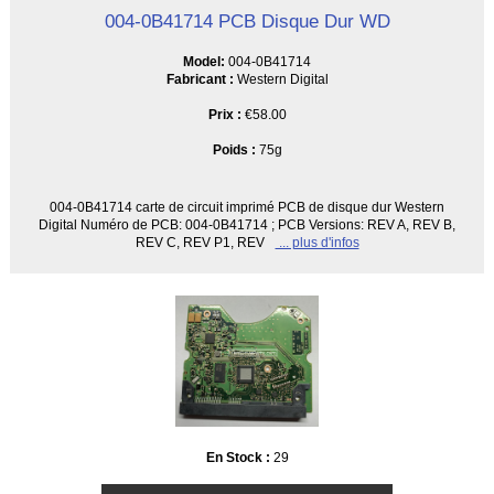
004-0B41714 PCB Disque Dur WD
Model:
004-0B41714
Fabricant :
Western Digital
Prix :
€58.00
Poids :
75g
004-0B41714 carte de circuit imprimé PCB de disque dur Western
Digital Numéro de PCB: 004-0B41714 ; PCB Versions: REV A, REV B,
REV C, REV P1, REV
... plus d'infos
En Stock :
29