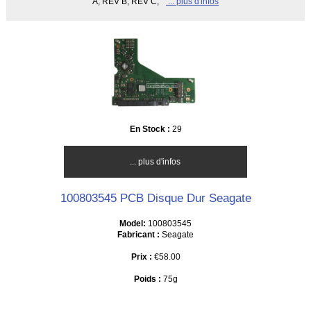
A, REV B, REV C,
... plus d'infos
En Stock :
29
... plus d'infos
100803545 PCB Disque Dur Seagate
Model:
100803545
Fabricant :
Seagate
Prix :
€58.00
Poids :
75g