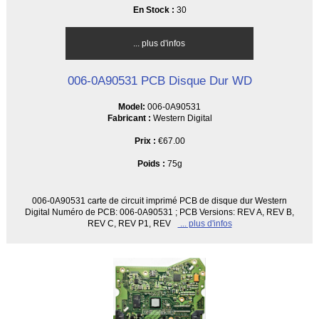
En Stock :
30
... plus d'infos
006-0A90531 PCB Disque Dur WD
Model:
006-0A90531
Fabricant :
Western Digital
Prix :
€67.00
Poids :
75g
006-0A90531 carte de circuit imprimé PCB de disque dur Western
Digital Numéro de PCB: 006-0A90531 ; PCB Versions: REV A, REV B,
REV C, REV P1, REV
... plus d'infos