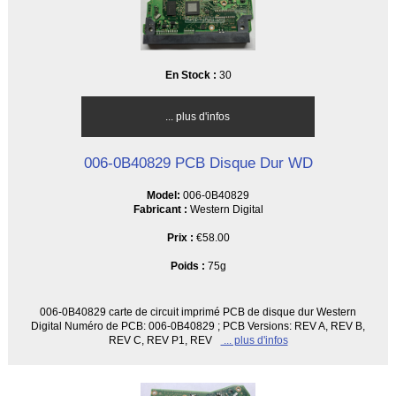
En Stock :
30
... plus d'infos
006-0B40829 PCB Disque Dur WD
Model:
006-0B40829
Fabricant :
Western Digital
Prix :
€58.00
Poids :
75g
006-0B40829 carte de circuit imprimé PCB de disque dur Western
Digital Numéro de PCB: 006-0B40829 ; PCB Versions: REV A, REV B,
REV C, REV P1, REV
... plus d'infos