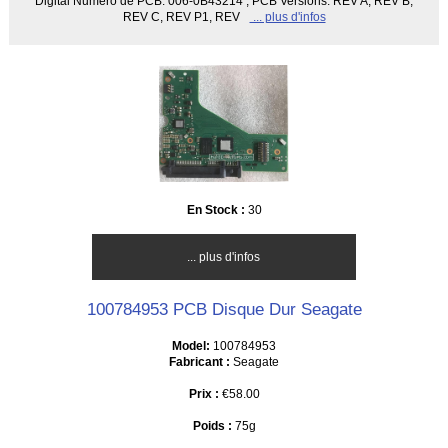
Digital Numéro de PCB: 006-0B43214 ; PCB Versions: REV A, REV B,
REV C, REV P1, REV
... plus d'infos
En Stock :
30
... plus d'infos
100784953 PCB Disque Dur Seagate
Model:
100784953
Fabricant :
Seagate
Prix :
€58.00
Poids :
75g