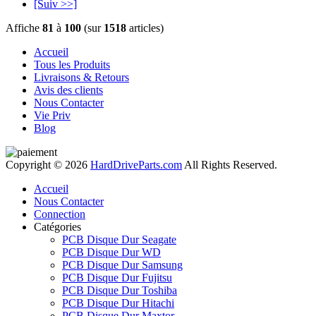
[Suiv >>]
Affiche
81
à
100
(sur
1518
articles)
Accueil
Tous les Produits
Livraisons & Retours
Avis des clients
Nous Contacter
Vie Priv
Blog
Copyright © 2026
HardDriveParts.com
All Rights Reserved.
Accueil
Nous Contacter
Connection
Catégories
PCB Disque Dur Seagate
PCB Disque Dur WD
PCB Disque Dur Samsung
PCB Disque Dur Fujitsu
PCB Disque Dur Toshiba
PCB Disque Dur Hitachi
PCB Disque Dur Maxtor