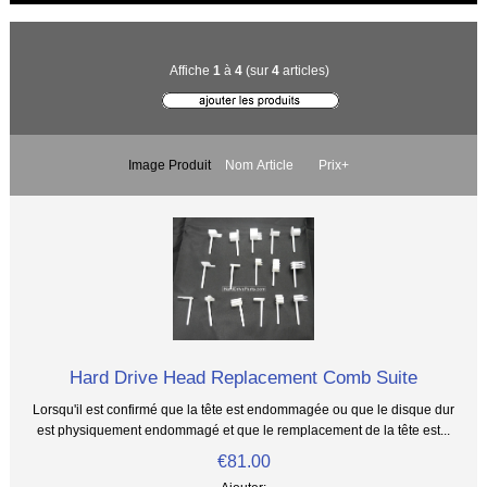
Affiche
1
à
4
(sur
4
articles)
Image Produit
Nom Article
Prix+
Hard Drive Head Replacement Comb Suite
Lorsqu'il est confirmé que la tête est endommagée ou que le disque dur
est physiquement endommagé et que le remplacement de la tête est...
€81.00