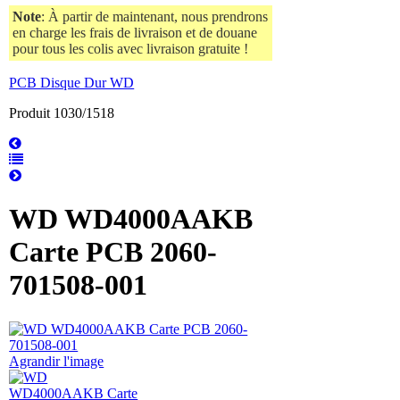
Note
: À partir de maintenant, nous prendrons
en charge les frais de livraison et de douane
pour tous les colis avec livraison gratuite !
PCB Disque Dur WD
Produit 1030/1518
WD WD4000AAKB
Carte PCB 2060-
701508-001
Agrandir l'image