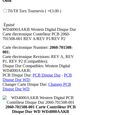
Outil
T6/T8 Torx Tournevis ( +€3.00 )
Épuisé
WD4000AAKB Western Digital Disque Dur
Carte électronique Contrôleur PCB 2060-
701508-001 REV A/REV P1/REV P2
Carte électronique Nummer:
2060-701508-
001
;
Carte électronique Revisions: REV A, REV
P1, REV P2 (Compatibles);
Disque Dur Compatibles: Western Digital
WD4000AAKB;
PCB Disque Dur:
PCB Disque Dur
-
PCB
Disque Dur WD
;
Changer Carte Disque Dur:
Changer PCB
Disque Dur WD
2060-701508-001 Carte Contrôleur PCB
Disque Dur WD WD4000AAKB