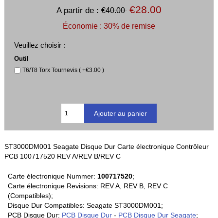
€28.00
A partir de :
€40.00
Économie : 30% de remise
Veuillez choisir :
Outil
T6/T8 Torx Tournevis ( +€3.00 )
ST3000DM001 Seagate Disque Dur Carte électronique Contrôleur
PCB 100717520 REV A/REV B/REV C
Carte électronique Nummer:
100717520
;
Carte électronique Revisions: REV A, REV B, REV C
(Compatibles);
Disque Dur Compatibles: Seagate ST3000DM001;
PCB Disque Dur:
PCB Disque Dur
-
PCB Disque Dur Seagate
;